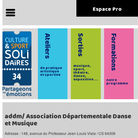
Espace Pro
Ateliers
Sorties
Formations
musique,
de pratique
sport,
artistique
théatre,
et sportive
danse,
exposition ...
notre
programme
addm/ Association Départementale Danse
et Musique
Adresse : 148, avenue du Professeur Jean-Louis Viala / CS 64306