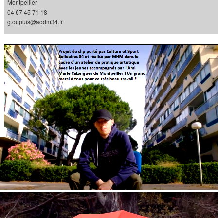
Montpellier
04 67 45 71 18
g.dupuis@addm34.fr