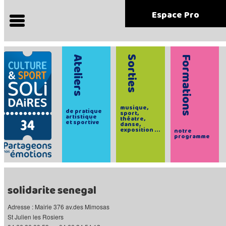
Espace Pro
Ateliers
Sorties
Formations
musique,
de pratique
sport,
artistique
théatre,
et sportive
danse,
exposition ...
notre
programme
solidarite senegal
Adresse : Mairie 376 av.des Mimosas
St Julien les Rosiers