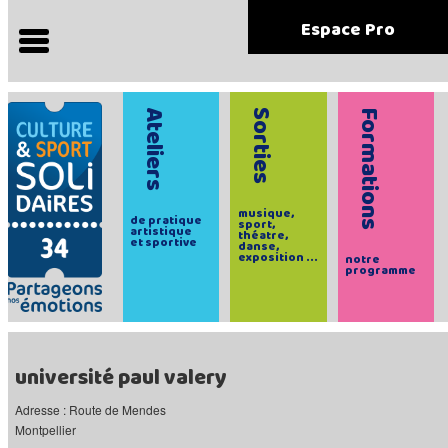
Espace Pro
Ateliers
Sorties
Formations
musique,
de pratique
sport,
artistique
théatre,
et sportive
danse,
exposition ...
notre
programme
université paul valery
Adresse : Route de Mendes
Montpellier