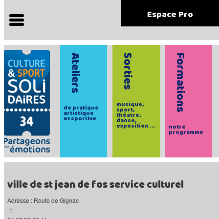
Espace Pro
Ateliers
Sorties
Formations
musique,
de pratique
sport,
artistique
théatre,
et sportive
danse,
exposition ...
notre
programme
ville de st jean de fos service culturel
Adresse : Route de Gignac
-1