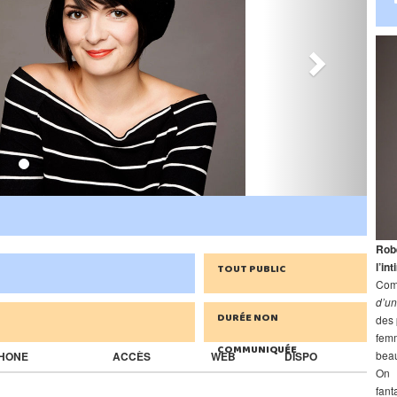
Rob
l’in
TOUT PUBLIC
Comm
d’u
DURÉE NON
des 
femm
COMMUNIQUÉE
beau
HONE
ACCÈS
WEB
DISPO
On 
fant