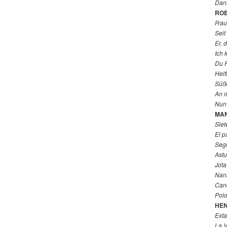
Dans
RO
Frau
Seit
Er, 
Ich 
Du 
Helf
Süße
An m
Nun 
MAN
Siet
El 
Segu
Astu
Jota
Nan
Can
Pol
HEN
Ext
La V