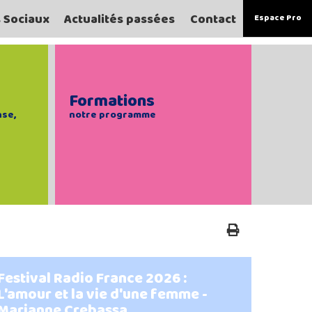
s Sociaux
Actualités passées
Contact
Espace Pro
Formations
nse,
notre programme
Festival Radio France 2026 :
L'amour et la vie d'une femme -
Marianne Crebassa