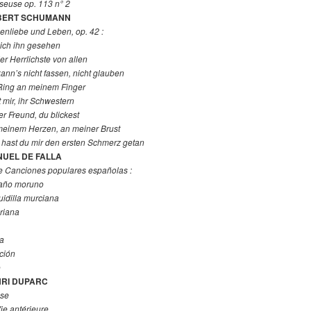
euse op. 113 n° 2
BERT SCHUMANN
enliebe und Leben, op. 42 :
 ich ihn gesehen
der Herrlichste von allen
kann’s nicht fassen, nicht glauben
Ring an meinem Finger
t mir, ihr Schwestern
r Freund, du blickest
einem Herzen, an meiner Brust
hast du mir den ersten Schmerz getan
UEL DE FALLA
e Canciones populares españolas :
paño moruno
idilla murciana
riana
a
ción
o
RI DUPARC
ase
ie antérieure