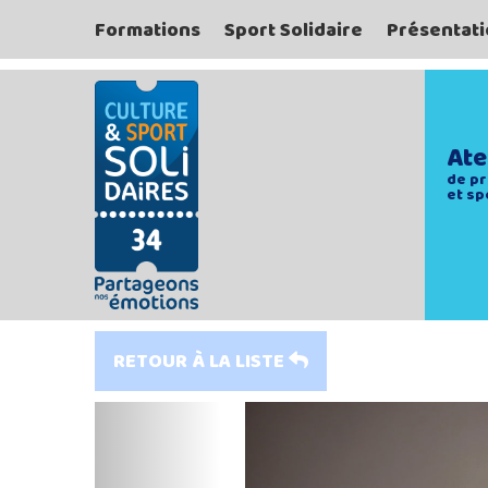
Formations
Sport Solidaire
Présentati
Ate
de pr
et sp
RETOUR À LA LISTE
Previous