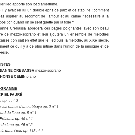
ier lied apporte son lot d’amertume.
 il y avait en lui un double épris de paix et de stabilité : comment
as aspirer au réconfort de l’amour et au calme nécessaire à la
osition quand on se sent guetté par la folie ?
ianne Crebassa abordera ces pages poignantes avec son beau
bre de mezzo-soprano et leur ajoutera un ensemble de mélodies
çaises : on sait en effet que le lied puis la mélodie, au XIXe siècle,
iment ce qu’il y a de plus intime dans l’union de la musique et de
oésie.
ISTES
RIANNE CREBASSA
mezzo-soprano
HONSE CEMIN
piano
OGRAMME
RIEL FAURÉ
a op. 4 n° 2
 les ruines d’une abbaye op. 2 n° 1
ord de l’eau op. 8 n° 1
Présents op. 46 n° 1
r de lune op. 46 n° 2
ets dans l’eau op. 113 n° 1