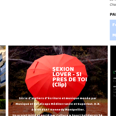
Chan
PA
F
M
SEXION
LOVER - SI
PRES DE TOI
(Clip)
Série d'ateliers d'écriture et musique menée par
Musique et Handicaps Méditerranée et Superkut. D.R.
à la SA ESAT Kennedy Montpellier.
Un projet initié et porté par Culture & Sport Solidaires 34.