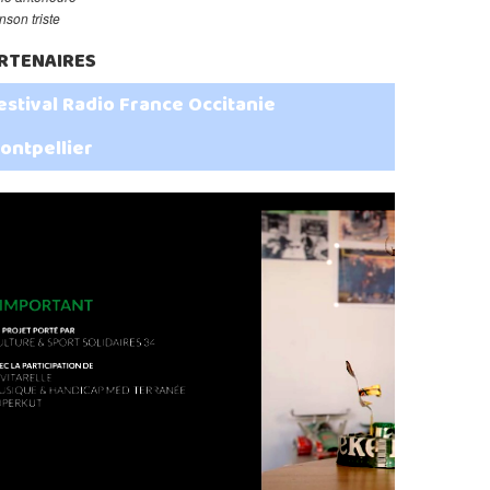
son triste
RTENAIRES
estival Radio France Occitanie
ontpellier