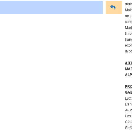
dern
Mais
ne p
comp
Mar
tim
fran
expr
la p
ART
MA
ALP
PR
GAB
Lydi
Dans
Au b
Les 
Clai
Refl