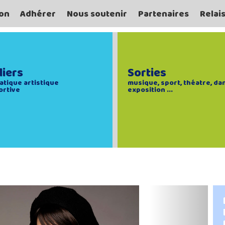
on
Adhérer
Nous soutenir
Partenaires
Relai
liers
Sorties
atique artistique
musique, sport, théatre, da
ortive
exposition ...
Next